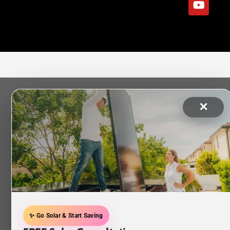
✕
✨ Go Solar & Start Saving