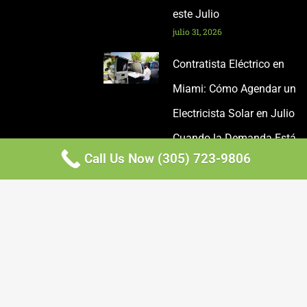
este Julio
julio 31, 2026
Contratista Eléctrico en
Miami: Cómo Agendar un
Electricista Solar en Julio
Cuando la Demanda Está
Call Us Now (305) 723-9806
en su Pico
julio 30, 2026