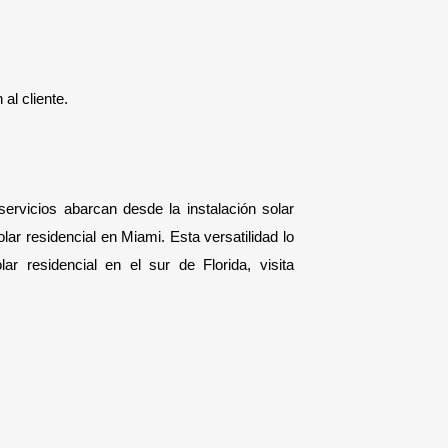
al cliente.
ervicios abarcan desde la instalación solar 
ar residencial en Miami. Esta versatilidad lo 
convierte en una de las compañías de paneles solares en Miami más confiables. Para servicios confiables de instalación solar residencial en el sur de Florida, visita 