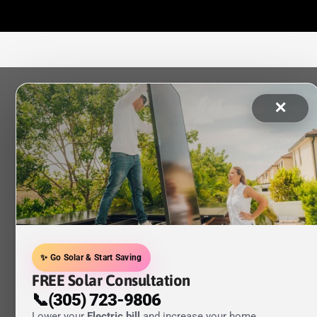
✕
✨ Go Solar & Start Saving
FREE Solar Consultation
📞(305) 723-9806
Lower your
Electric bill
and increase your home