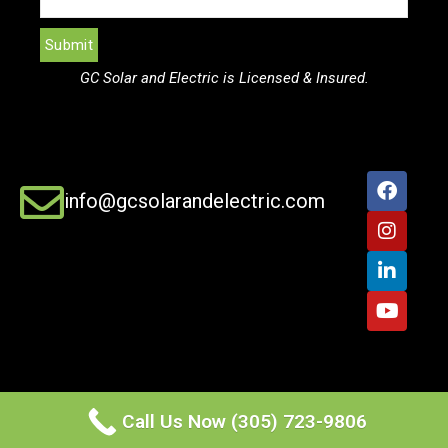
GC Solar and Electric is Licensed & Insured.
info@gcsolarandelectric.com
Call Us Now (305) 723-9806