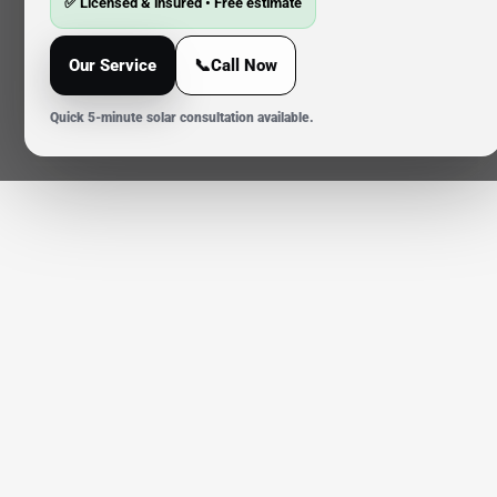
✅ Licensed & insured • Free estimate
Our Service
📞Call Now
Quick 5-minute solar consultation available.